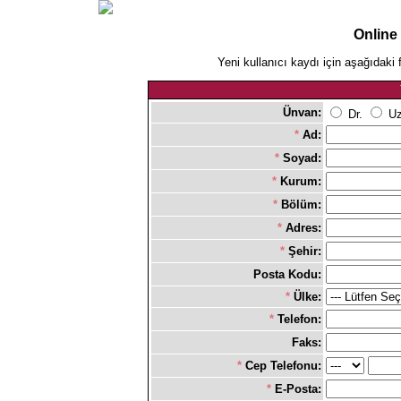
Online
Yeni kullanıcı kaydı için aşağıdaki 
Ünvan:
Dr.
Uz
*
Ad:
*
Soyad:
*
Kurum:
*
Bölüm:
*
Adres:
*
Şehir:
Posta Kodu:
*
Ülke:
*
Telefon:
Faks:
*
Cep Telefonu:
*
E-Posta: