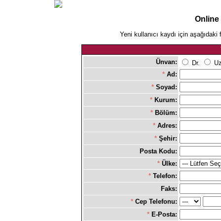
Online
Yeni kullanıcı kaydı için aşağıdaki 
Ünvan:
Dr.
Uz
*
Ad:
*
Soyad:
*
Kurum:
*
Bölüm:
*
Adres:
*
Şehir:
Posta Kodu:
*
Ülke:
*
Telefon:
Faks:
*
Cep Telefonu:
*
E-Posta: