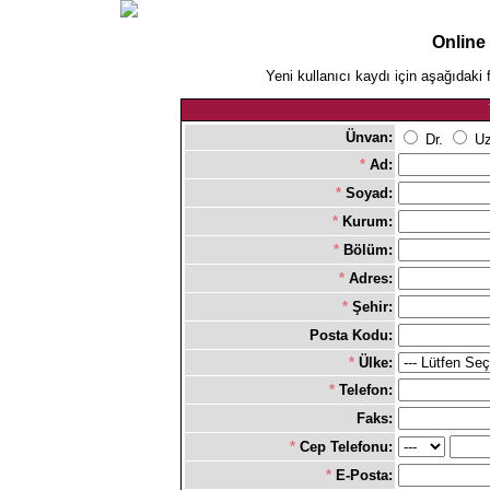
Online
Yeni kullanıcı kaydı için aşağıdaki 
Ünvan:
Dr.
Uz
*
Ad:
*
Soyad:
*
Kurum:
*
Bölüm:
*
Adres:
*
Şehir:
Posta Kodu:
*
Ülke:
*
Telefon:
Faks:
*
Cep Telefonu:
*
E-Posta: