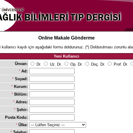
Online Makale Gönderme
 kullanıcı kaydı için aşağıdaki formu doldurunuz. (*) Doldurulması zorunlu ala
Yeni Kullanıcı
Ünvan:
Dr.
Uz. Dr.
Op. Dr.
Doç. Dr.
Prof. Dr.
*
Ad:
*
Soyad:
*
Kurum:
*
Bölüm:
*
Adres:
*
Şehir:
Posta Kodu:
*
Ülke:
*
Telefon: