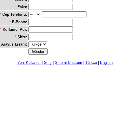
Faks:
*
Cep Telefonu:
*
E-Posta:
*
Kullanıcı Adı:
*
Şifre:
Arayüz Lisanı:
Yeni Kullanıcı
|
Giriş
|
Şifremi Unuttum
|
Türkçe
|
English