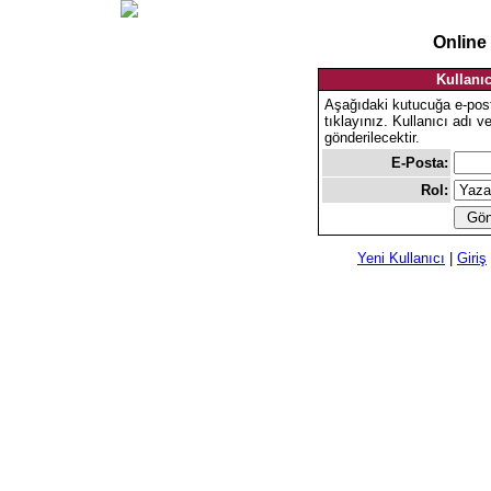
Online
Kullanıc
Aşağıdaki kutucuğa e-pos
tıklayınız. Kullanıcı adı v
gönderilecektir.
E-Posta:
Rol:
Yeni Kullanıcı
|
Giriş