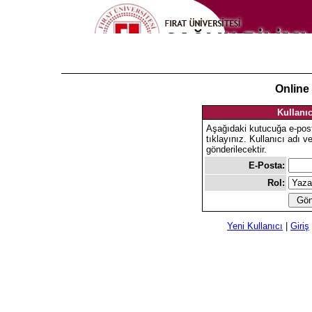
Online
Kullanıc
Aşağıdaki kutucuğa e-pos
tıklayınız. Kullanıcı adı v
gönderilecektir.
E-Posta:
Rol:
Yeni Kullanıcı
|
Giriş