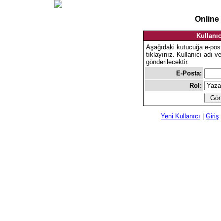
Online
Kullanıc
Aşağıdaki kutucuğa e-pos
tıklayınız. Kullanıcı adı v
gönderilecektir.
E-Posta:
Rol:
Yeni Kullanıcı
|
Giriş