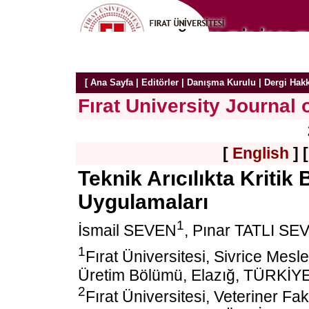
[
Ana Sayfa
|
Editörler
|
Danışma Kurulu
|
Dergi Hak
Fırat University Journal 
[
English
] 
Teknik Arıcılıkta Kriti
Uygulamaları
1
İsmail SEVEN
, Pınar TATLI SE
1
Fırat Üniversitesi, Sivrice Mes
Üretim Bölümü, Elazığ, TÜRKİY
2
Fırat Üniversitesi, Veteriner 