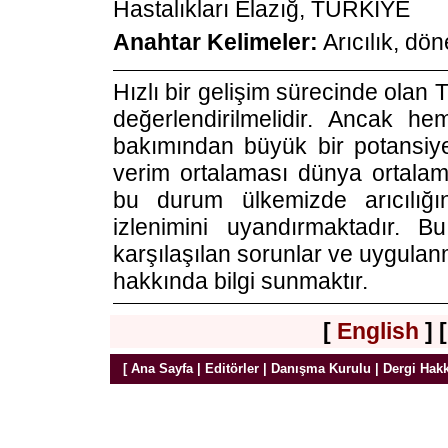
Hastalıkları Elazığ, TÜRKİYE
Anahtar Kelimeler:
Arıcılık, dö
Hızlı bir gelişim sürecinde olan T
değerlendirilmelidir. Ancak he
bakımından büyük bir potansiy
verim ortalaması dünya ortalama
bu durum ülkemizde arıcılığı
izlenimini uyandırmaktadır. 
karşılaşılan sorunlar ve uygula
hakkında bilgi sunmaktır.
[
English
] 
[
Ana Sayfa
|
Editörler
|
Danışma Kurulu
|
Dergi Hak