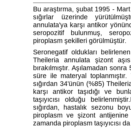
Bu araştırma, şubat 1995 - Mart
sığırlar üzerinde yürütülmüş
annulata'ya karşı antikor yönünd
seropozitif bulunmuş, seropozi
piroplasm şekilleri görülmüştür.
Seronegatif oldukları belirlene
Theileria annulata şizont aşı
bırakılmıştır. Aşılamadan sonra
süre ile materyal toplanmıştır.
sığırdan 34'ünün (%85) Theileri
karşı antikor taşıdığı ve bun
taşıyıcısı olduğu belirlenmişt
sığırdan, hastalık sezonu boyu
piroplasm ve şizont antijenine 
zamanda piroplasm taşıyıcısı da o