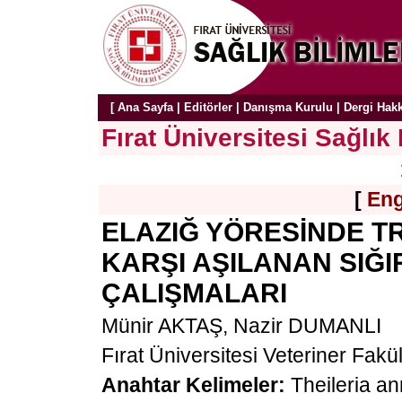
[
Ana Sayfa
|
Editörler
|
Danışma Kurulu
|
Dergi Hak
Fırat Üniversitesi Sağlık 
[
Eng
ELAZIĞ YÖRESİNDE T
KARŞI AŞILANAN SIĞ
ÇALIŞMALARI
Münir AKTAŞ, Nazir DUMANLI
Fırat Üniversitesi Veteriner Fakü
Anahtar Kelimeler:
Theileria ann